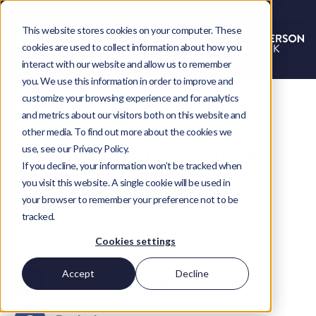
This website stores cookies on your computer. These
cookies are used to collect information about how you
interact with our website and allow us to remember
you. We use this information in order to improve and
customize your browsing experience and for analytics
and metrics about our visitors both on this website and
other media. To find out more about the cookies we
use, see our Privacy Policy.
10 Dinge, auf die du auf der
If you decline, your information won’t be tracked when
SuiteWorld 2023 achten
you visit this website. A single cookie will be used in
your browser to remember your preference not to be
solltest
tracked.
Danny Aspinall
Cookies settings
Teilen
Accept
Decline
LinkedIn
Twitter