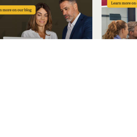
IA está tomando las riendas. El
El auge de
ento de NetSuite cada vez vale
NetSuite
s.
La IA no so
funcionamie
IA está transformando NetSuite, pero
está cambia
mayor impacto se nota más en las