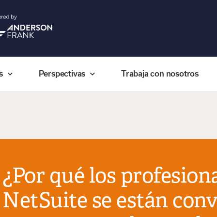
s
Perspectivas
Trabaja con nosotros
¿Por qué los profesion
NetSuite se están conv