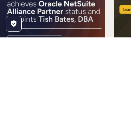
Anderson Frank consigue la
La 
categoría de socio «Alliance
tal
Partner» de Oracle NetSuite y
má
nombra a Tish Bates
La 
administradora de bases de datos
su 
(DBA)