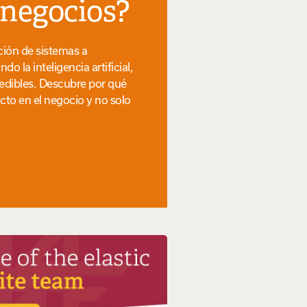
 negocios?
ción de sistemas a
la inteligencia artificial,
 medibles. Descubre por qué
cto en el negocio y no solo