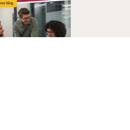
l equipo flexible de
lo está cambiando el
nto de NetSuite. También
ndo la forma en que las