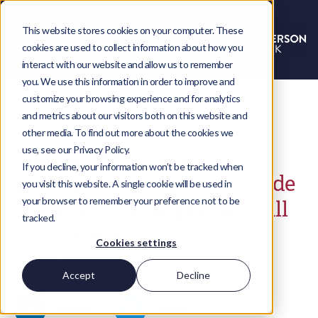
This website stores cookies on your computer. These
cookies are used to collect information about how you
interact with our website and allow us to remember
you. We use this information in order to improve and
customize your browsing experience and for analytics
and metrics about our visitors both on this website and
other media. To find out more about the cookies we
use, see our Privacy Policy.
SuiteWorld 2022 : les
If you decline, your information won’t be tracked when
principaux enseignements de
you visit this website. A single cookie will be used in
your browser to remember your preference not to be
la conférence de presse " Full
tracked.
Suite Ahead ".
Cookies settings
Megan-Louise Burnham
Accept
Decline
Partager
LinkedIn
Twitter