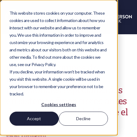
This website stores cookies on your computer. These
cookies are used to collect information about how you
interact with our website and allow us to remember
you. We use this information in order to improve and
customize your browsing experience and for analytics
and metrics about our visitors both on this website and
other media. To find out more about the cookies we
use, see our Privacy Policy.
Por qué los equipos de
If you decline, your information won’t be tracked when
NetSuite necesitan
you visit this website. A single cookie will be used in
your browser to remember your preference not to be
profesionales especializados
tracked.
en sistemas financieros antes
Cookies settings
de que la complejidad frene el
Accept
Decline
crecimiento
Sarah Thompson